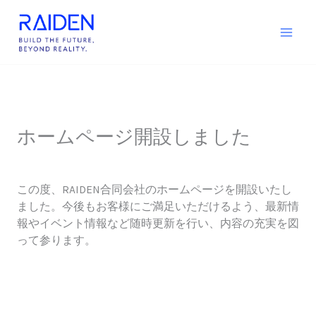
内
容
を
ス
キ
ッ
プ
ホームページ開設しました
/
Uncategorized
/ By
RAIDEN合同会社
この度、RAIDEN合同会社のホームページを開設いたし
ました。今後もお客様にご満足いただけるよう、最新情
報やイベント情報など随時更新を行い、内容の充実を図
って参ります。
次の投稿
→