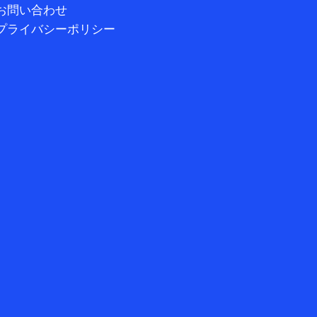
お問い合わせ
プライバシーポリシー