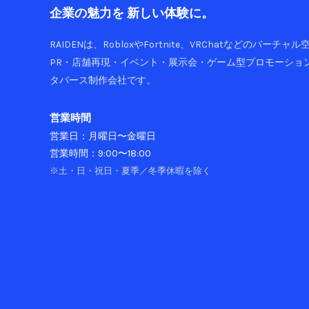
ら
企業の魅力を
新しい体験に。
「使
う」
RAIDENは、RobloxやFortnite、VRChatなどのバーチ
段
PR・店舗再現・イベント・展示会・ゲーム型プロモーショ
階
タバース制作会社です。
へ
営業時間
営業日：月曜日〜金曜日
営業時間：9:00〜18:00
※土・日・祝日・夏季／冬季休暇を除く