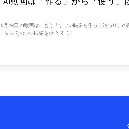
ド：AI動画は「作る」から「使う」
26
6年5月26日 AI動画は、もう「すごい映像を作って終わり
見栄えのいい映像を1本作る […]