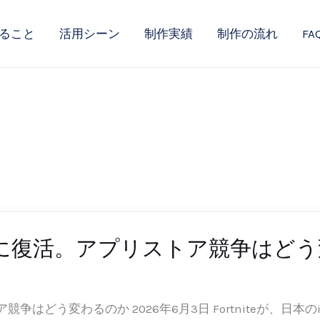
ること
活用シーン
制作実績
制作の流れ
FA
Phoneに復活。アプリストア競争は
-03
ストア競争はどう変わるのか 2026年6月3日 Fortniteが、