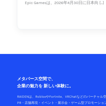
の
Epic Gamesは、2026年4月30日に日本向 […]
iPhone
に
続きを読む »
復
活。
ア
プ
リ
ス
ト
ア
競
争
メタバース空間で、
は
企業の魅力を
新しい体験に。
ど
う
RAIDENは、RobloxやFortnite、VRChatなどのバーチ
変
PR・店舗再現・イベント・展示会・ゲーム型プロモーショ