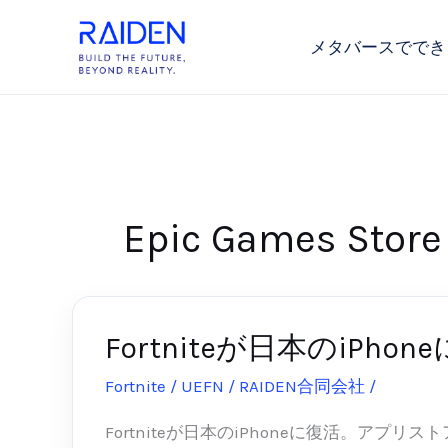
内
容
メタバースででき
を
ス
キ
ッ
プ
Epic Games Store
Fortniteが日本のi
Fortnite
が
Fortnite / UEFN
/
RAIDEN合同会社
/
2026-06
日
本
Fortniteが日本のiPhoneに復活。アプリ