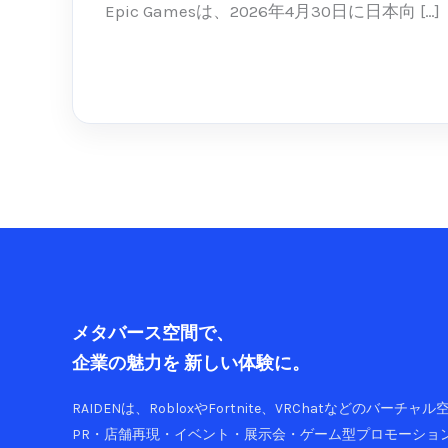
の
Epic Gamesは、2026年4月30日に日本向 […]
iPhone
に
続きを読む »
復
活。
ア
プ
リ
ス
ト
ア
競
争
メタバース空間で、
は
企業の魅力を
新しい体験に。
ど
う
RAIDENは、RobloxやFortnite、VRChatなどのバーチ
変
PR・店舗再現・イベント・展示会・ゲーム型プロモーショ