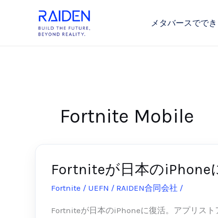
内
容
メタバースででき
を
ス
キ
ッ
プ
Fortnite Mobile
Fortniteが日本のi
Fortnite
が
Fortnite / UEFN
/
RAIDEN合同会社
/
2026-06
日
本
Fortniteが日本のiPhoneに復活。アプリ