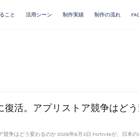
ること
活用シーン
制作実績
制作の流れ
FA
Phoneに復活。アプリストア競争は
-03
ストア競争はどう変わるのか 2026年6月3日 Fortniteが、