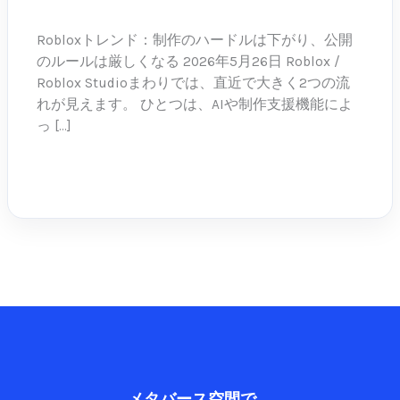
05-26
作
の
Robloxトレンド：制作のハードルは下がり、公開
ハ
のルールは厳しくなる 2026年5月26日 Roblox /
ー
Roblox Studioまわりでは、直近で大きく2つの流
ド
れが見えます。 ひとつは、AIや制作支援機能によ
ル
っ […]
は
下
続きを読む »
が
り、
公
開
の
ル
ー
ル
は
厳
メタバース空間で、