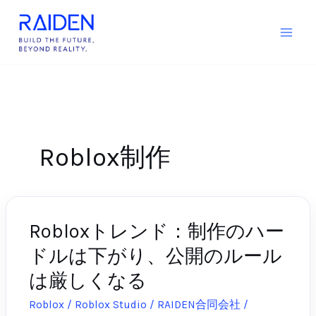
内
容
を
ス
キ
ッ
プ
Roblox制作
Robloxトレンド：制作のハー
Roblox
ト
ドルは下がり、公開のルール
レ
は厳しくなる
ン
ド：
Roblox / Roblox Studio
/
RAIDEN合同会社
/
2026-
制