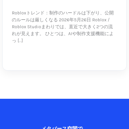
05-26
作
の
Robloxトレンド：制作のハードルは下がり、公開
ハ
のルールは厳しくなる 2026年5月26日 Roblox /
ー
Roblox Studioまわりでは、直近で大きく2つの流
ド
れが見えます。 ひとつは、AIや制作支援機能によ
ル
っ […]
は
下
続きを読む »
が
り、
公
開
の
ル
ー
ル
は
厳
メタバース空間で、