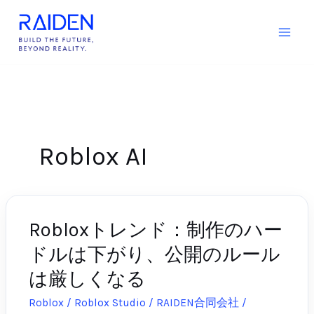
内
容
を
ス
キ
ッ
プ
Roblox AI
Robloxトレンド：制作のハー
Roblox
ト
ドルは下がり、公開のルール
レ
は厳しくなる
ン
ド：
Roblox / Roblox Studio
/
RAIDEN合同会社
/
2026-
制