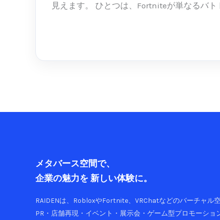
ン
見えます。 ひとつは、Fortniteが単なるバト [
ド：
ゲ
続きを読む »
ー
ム
は
「遊
ぶ
場
所」
か
ら
「体
メタバース空間で、
験
企業の魅力を
新しい体験に。
を
作
RAIDENは、RobloxやFortnite、VRChatなどのバーチ
る
PR・店舗再現・イベント・展示会・ゲーム型プロモーショ