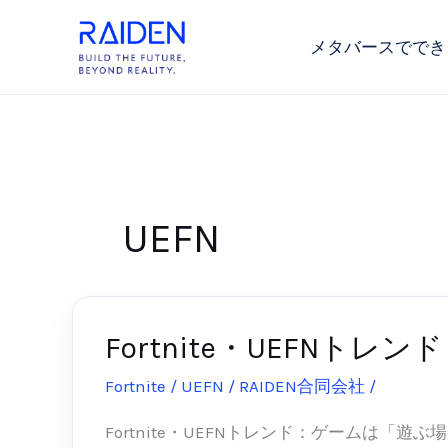
内
容
メタバースででき
を
ス
キ
ッ
プ
UEFN
Fortnite・UEFN
Fortnite・
UEFN
Fortnite / UEFN
/
RAIDEN合同会社
/
2026-05
ト
レ
Fortnite・UEFNトレンド：ゲームは「遊ぶ