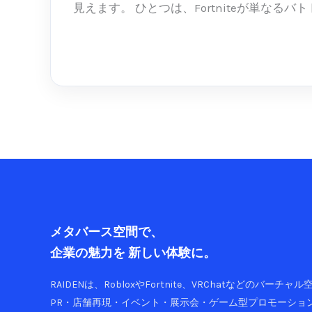
ン
見えます。 ひとつは、Fortniteが単なるバト [
ド：
ゲ
続きを読む »
ー
ム
は
「遊
ぶ
場
所」
か
ら
「体
メタバース空間で、
験
企業の魅力を
新しい体験に。
を
作
RAIDENは、RobloxやFortnite、VRChatなどのバーチ
る
PR・店舗再現・イベント・展示会・ゲーム型プロモーショ