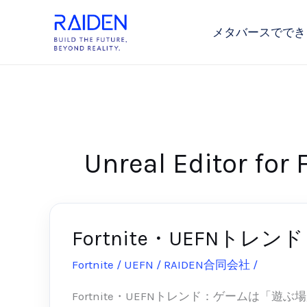
内
容
メタバースででき
を
ス
キ
ッ
プ
Unreal Editor for 
Fortnite・UEFN
Fortnite・
UEFN
Fortnite / UEFN
/
RAIDEN合同会社
/
2026-05
ト
レ
Fortnite・UEFNトレンド：ゲームは「遊ぶ