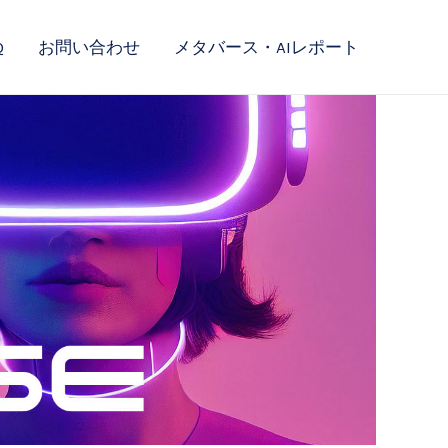
Q
お問い合わせ
メタバース・AIレポート