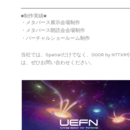
■制作実績■
・メタバース展示会場制作
・メタバース朗読会会場制作
・バーチャルショールーム制作
当社では、Spatialだけでなく、DOOR by 
は、ぜひお問い合わせください。