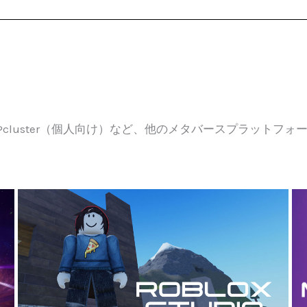
NTTXRやcluster（個人向け）など、他のメタバースプラ