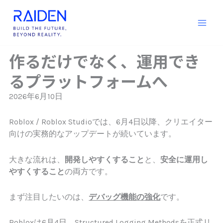
内
容
を
ス
キ
作るだけでなく、運用でき
ッ
るプラットフォームへ
プ
2026年6月10日
Roblox / Roblox Studioでは、6月4日以降、クリエイター
向けの実務的なアップデートが続いています。
大きな流れは、
開発しやすくすること
と、
安全に運用し
やすくすること
の両方です。
まず注目したいのは、
デバッグ機能の強化
です。
Robloxは6月4日、Structured Logging Methodsを正式リ