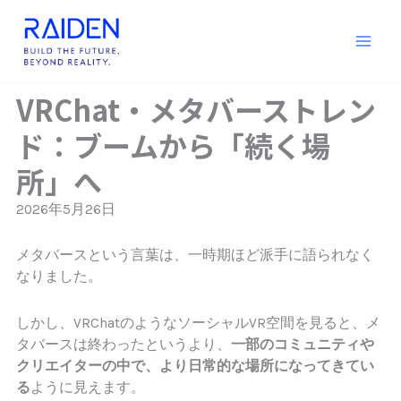
内
容
を
ス
キ
VRChat・メタバーストレン
ッ
ド：ブームから「続く場
プ
所」へ
2026年5月26日
メタバースという言葉は、一時期ほど派手に語られなく
なりました。
しかし、VRChatのようなソーシャルVR空間を見ると、メ
タバースは終わったというより、
一部のコミュニティや
クリエイターの中で、より日常的な場所になってきてい
る
ように見えます。