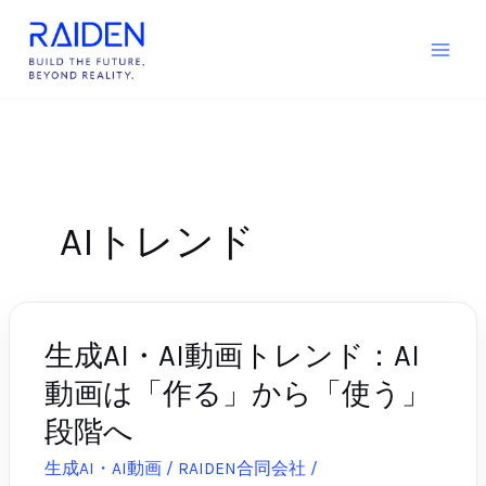
内
容
を
ス
キ
ッ
プ
AIトレンド
生成AI・AI動画トレンド：AI
生
成
動画は「作る」から「使う」
AI・
段階へ
AI
動
生成AI・AI動画
/
RAIDEN合同会社
/
2026-05-26
画